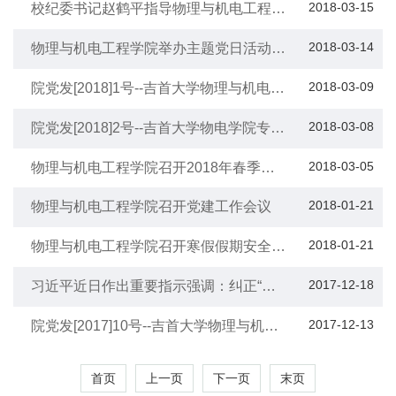
治党视频会议精神
2018-03-15
校纪委书记赵鹤平指导物理与机电工程学
院领导班子民主生活会
2018-03-14
物理与机电工程学院举办主题党日活动宣
讲党员积分制管理办法
2018-03-09
院党发[2018]1号--吉首大学物理与机电工
程学院关于试行党员积分管理制度的实施
方案
2018-03-08
院党发[2018]2号--吉首大学物电学院专题
组织生活会及民主评议党员工作方案
2018-03-05
物理与机电工程学院召开2018年春季开
学工作会议
2018-01-21
物理与机电工程学院召开党建工作会议
2018-01-21
物理与机电工程学院召开寒假假期安全工
作会议
2017-12-18
习近平近日作出重要指示强调：纠正“四
风”不能止步作风建设永远在路上
2017-12-13
院党发[2017]10号--吉首大学物理与机电
工程学院民族团结进步创建活动实施方案
首页
上一页
下一页
末页