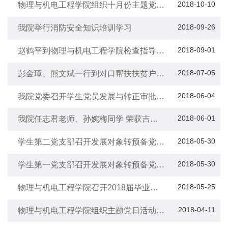
2018-10-10
物理与机电工程学院组织十月份主题党日
活动——把握“慎”的内涵，做合格共产党
员
2018-09-26
我院举行消防安全知识培训学习
2018-09-01
赵鹤平到物理与机电工程学院检查指导开
学准备工作
2018-07-05
彭金璋、熊文斌一行到对口帮扶扶贫户家
中进行慰问调研
2018-06-04
我院党委召开学生党员发展与转正审批会
议
2018-06-01
我院任志君老师、孙婉梅同学 荣获吉首
大学“民族团结进步模范个人”
2018-05-30
学生第二党支部召开发展对象转预备党员
大会
2018-05-30
学生第一党支部召开发展对象转预备党员
暨预备党员转正大会
2018-05-25
物理与机电工程学院召开2018届毕业生
文明离校教育大会
2018-04-11
物理与机电工程学院组织主题党日活动学
习贯彻湖南省教育系统2018年全面从严