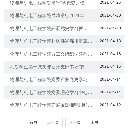
2021-04-25
物理与机电工程学院举行“学党史、强信
念、跟党走”党史知识竞赛
2021-04-23
物理与机电工程学院成功举行2021年第
一期入党培训班开班典礼
2021-04-20
物理与机电工程学院开展党史学习教
育“学史增信”专题党课
2021-04-18
物理与机电工程学院赴塔卧湘鄂川黔革命
根据地开展党史学习教育“学史增信”专题
学习
2021-04-18
物理与机电工程学院分工会组织学院教师
前往湘鄂川黔革命根据地开展红色教育活
动
2021-04-16
我院学生第一党支部召开支部书记“双述
双评”会议
2021-04-14
物理与机电工程学院党委召开党史学习教
育 “学史增信”专题会议
2021-04-14
物理与机电工程学院党委理论学习中心组
（扩大）举行2021年第三次集中学习
2021-04-12
物理与机电工程学院开展参观湘鄂川黔革
命根据地纪念馆活动
首页
上一页
下一页
末页