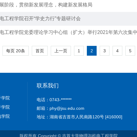
展阶段，贯彻新发展理念，构建新发展格局
电工程学院召开“学史力行”专题研讨会
电工程学院党委理论学习中心组（扩大）举行2021年第六次集
每页
20
条
1
2
3
4
5
首页
上一页
联系我们
子学院
电话：0743-*******
子学院
邮箱：phy@jsu.edu.com
电学院
地址：湖南省吉首市人民南路120号 [416000]
版权所有 Copyright © 吉首大学物理与机电工程学院