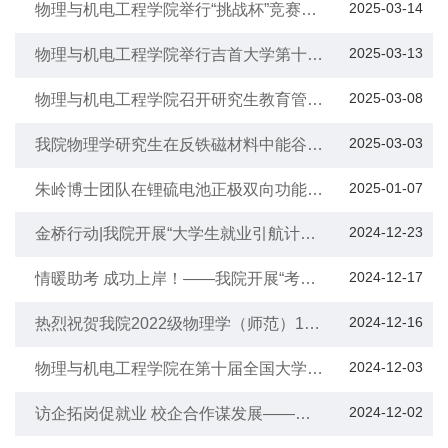
2025-03-14
物理与机电工程学院举行“挑战杯”竞赛项
目指导交流会
2025-03-13
物理与机电工程学院举行吉首大学第十六
届大学生课外学术科技作品竞赛“挑战
杯”学院选拔赛
2025-03-08
物理与机电工程学院召开研究生教育管理
会议暨2025届毕业生会议
2025-03-03
我院物理学研究生在反铁磁材料中能谷极
化的研究取得新成果
2025-01-07
朱岭博士团队在锂硫电池正极双向功能高
效催化剂研究方面取得新成果
2024-12-23
金桥行动|我院开展“大学生就业引航计
划”系列活动
2024-12-17
情暖助考 成功上岸！——我院开展“考研
送温暖”暨诚信教育活动
2024-12-16
热烈祝贺我院2022级物理学（师范）1班
勇夺“十佳班级”
2024-12-03
物理与机电工程学院在第十届全国大学生
物理实验竞赛（创新）决赛中再创佳绩
2024-12-02
访企拓岗促就业 校企合作谋发展——物
理与机电工程学院开展访企拓岗专项行动