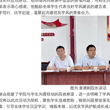
院长作总结讲话。他详细询问座谈中提及的各项问题，与师生
策表示衷心感谢。他勉励全体学生代表当好学风建设的建言者
学笃行、比学赶超，凝聚起共建优良学风的青春合力。
图为 黄勇刚院长讲话
谈会搭建了学院与学生沟通联动的高效桥梁，进一步明晰了学
院将以此次活动为契机，聚焦学生急难愁盼，狠抓问题整改落
壤，引导全体学生沉淀学识、锤炼本领，以优良学风护航成长成