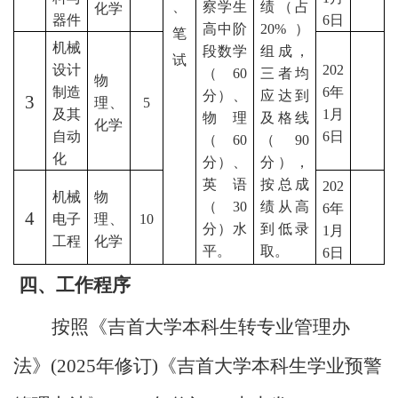
、
察学生
绩（占
化学
器件
6日
高中阶
2
0%）
笔
机械
段数学
组成，
试
设计
202
（60
三者均
物
制造
6年
分）、
应达到
3
理、
5
及其
1月
物理
及格线
化学
自动
6日
（60
（90
化
分）、
分），
英语
按总成
202
机械
物
（30
绩从高
6年
4
电子
理、
1
0
分）水
到低录
1月
工程
化学
平。
取。
6日
四、工作程序
按照《吉首大学本科生转专业管理办
法》
(2025年修订)《吉首大学本科生学业预警