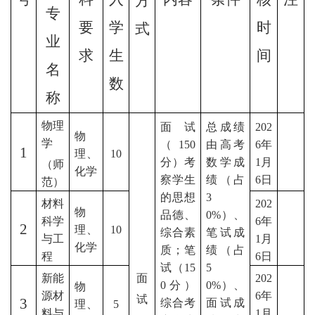
方
专
要
学
时
式
业
求
生
间
名
数
称
物理
面试
总成绩
202
物
学
（
150
由高考
6年
1
理、
1
0
分）考
数学成
1月
（师
化学
察学生
绩（占
6日
范）
的思想
3
材料
202
物
品德、
0
%）、
科学
6年
2
理、
1
0
综合素
笔试成
与工
1月
化学
质；笔
绩（占
程
6日
试（15
5
新能
面
202
0分）
0%）、
物
源材
6年
试
3
综合考
面试成
理、
5
料与
1月