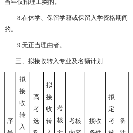
当年仅招理工类的。
8.在休学、保留学籍或保留入学资格期间
的。
9.无正当理由者。
三、拟接收转入专业及名额计划
拟
拟
接
高
接
拟
收
考
考
收
定
转
核
序
选
转
考核
接收
考
备
入
号
科
入
内容
条件
核
注