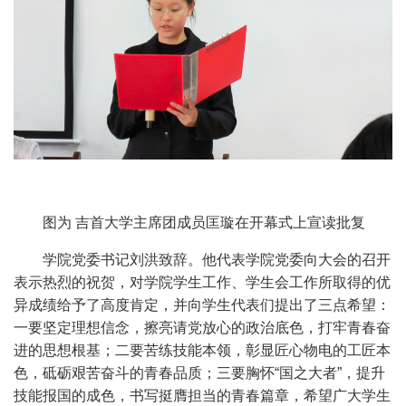
图为 吉首大学主席团成员匡璇在开幕式上宣读批复
学院党委书记刘洪致辞。
他代表学院党委向大会的召开
表示热烈的祝贺，对学院学生工作、学生会工作
所取得的优
异成绩
给予了
高度
肯定，
并
向学生代表们提出了三点希望：
一要
坚定理想信念，擦亮请党放心的政治底色，打牢青春奋
进的思想根基
；二要
苦练技能本领，彰显匠心物电的工匠本
色，砥砺艰苦奋斗的青春品质
；三要
胸怀“国之大者”，提升
技能报国的成色，书写挺膺担当的青春篇章
，
希望
广大学生