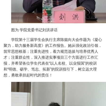
图为 学院党委书记刘洪讲话
学院第十
三
届学生会执行主席
陈懿
向大会作题为《
凝心
聚力，助
力服务新高度
》的工作报告。
她
从
强化政治引领，
筑牢思想根基
；
注重先进性，
着力规范选拔与培养优秀人
才
；
注重群众性，深入推进实事项目
三个方面进行工作汇
报，并希望各位
学生代表
在“以人名校、以业报国”的校训
和“明德、砺学、笃志、拓新”的院训指引下，
树立远大理
想，勇敢承担起时代的责任
！