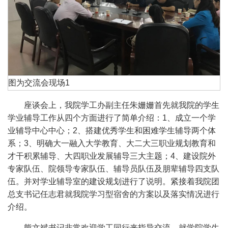
图为交流会现场1
座谈会上，我院学工办副主任朱姗姗首先就我院的学生
学业辅导工作从四个方面进行了简单介绍：
1
、成立一个学
业辅导中心中心；
2
、搭建优秀学生和困难学生辅导两个体
系；
3
、明确大一融入大学教育、大二大三职业规划教育和
才干积累辅导、大四职业发展辅导三大主题；
4
、建设院外
专家队伍、院领导专家队伍、辅导员队伍及朋辈辅导四支队
伍。并对学业辅导室的建设规划进行了说明。紧接着我院团
总支书记任志君就我院学习型宿舍的方案以及落实情况进行
介绍。
熊文斌书记非常欢迎学工同行来指导交流，就学院学生