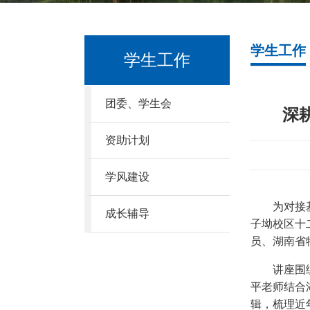
学生工作
学生工作
团委、学生会
深
资助计划
学风建设
为对接
成长辅导
子坳校区十
员、湖南省
讲座围
平老师结合
辑，梳理近