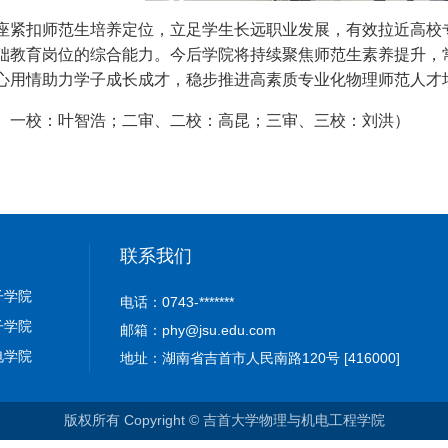
座紧扣师范生培养定位，立足学生长远职业发展，有效拉近高校
础教育岗位的综合能力。今后学院将持续聚焦师范生素养提升，
心用情助力学子成长成才，稳步推进高素质专业化物理师范人才
、一校：叶智浩；二审、二校：高昆；三审、三校：刘洪）
联系我们
子学院
电话：0743-*******
子学院
邮箱：phy@jsu.edu.com
电学院
地址：湖南省吉首市人民南路120号 [416000]
版权所有 Copyright © 吉首大学物理与机电工程学院