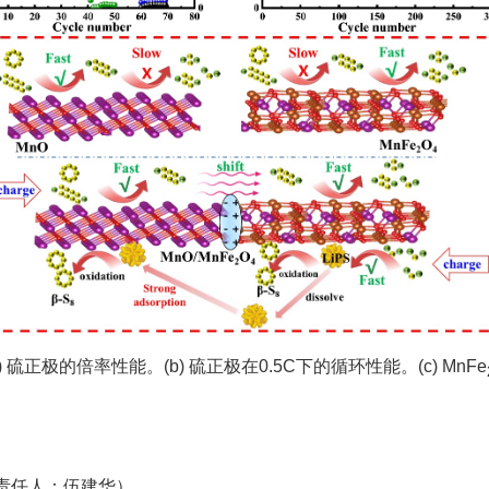
)
硫正极的倍率性能。
(b)
硫正极在
0.5C
下的循环性能。
(c) MnFe
责任人：伍建华）