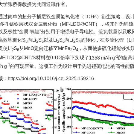
大学张桥保教授为共同通讯作者。
通过简单的超分子插层双金属氢氧化物（
LDHs
）衍生策略，设
多孔锰铁层状双金属氧化物（
MF-LDO@CNT
），将其作为锂硫
以及极性
“
金属
-
氧键
”
分别用于增强电子导电性、硫负载量以及吸
高效地催化
S
向
Li
S
以及
Li
S
向
Li
S
的转化，在多硫化锂（
Li
8
2
6
2
6
2
4
促使
Li
S
从
MnO
定向迁移至
MnFe
O
，从而使多硫化锂能够实
2
6
2
4
-1
MF-LDO@CNT/S
材料在
0.1C
倍率下实现了
1358 mAh g
的超高
-1
h g
的可观容量。这项工作为设计用于先进锂硫电池的高性能
接
：
https://doi.org/10.1016/j.cej.2025.159216