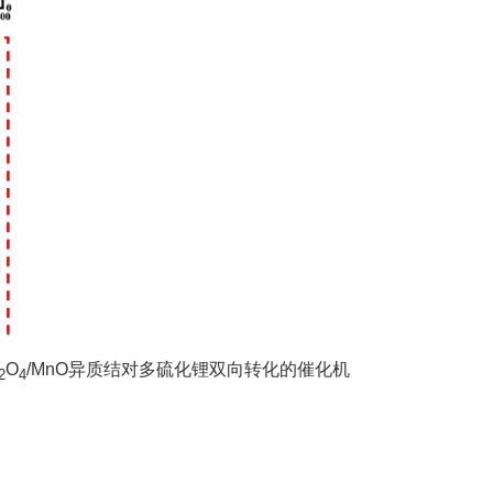
O
/MnO
异质结对多硫化锂双向转化的催化机
2
4