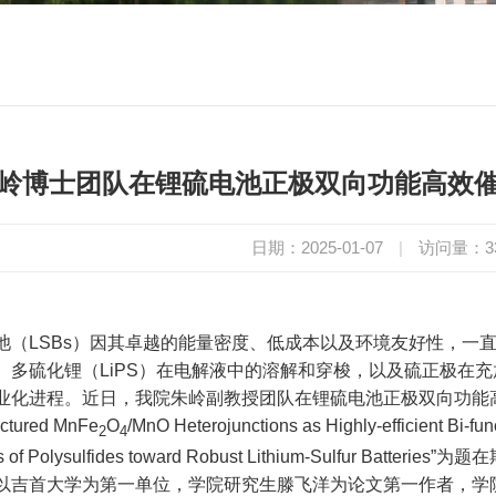
岭博士团队在锂硫电池正极双向功能高效
日期：2025-01-07
|
访问量：
3
池（
LSBs
）因其卓越的能量密度、低成本以及环境友好性，一
、多硫化锂（
LiPS
）在电解液中的溶解和穿梭，以及硫正极在充
业化进程。近日，我院朱岭副教授团队在锂硫电池正极双向功能
uctured MnFe
O
/MnO Heterojunctions as Highly-efficient Bi-fu
2
4
of Polysulfides toward Robust Lithium-Sulfur Batteries”
为题在
以吉首大学为第一单位，学院研究生滕飞洋为论文第一作者，学