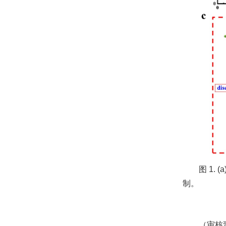
图
1. (a
制。
（审核