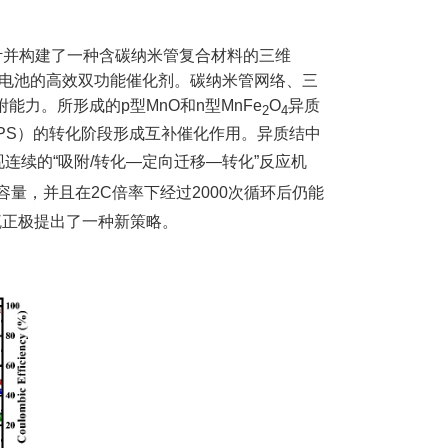
计并构建了一种含碳纳米管复合材料的三维
电池的高效双功能催化剂。碳纳米管网络、三
附能力。所形成的
p
型
MnO
和
n
型
MnFe
O
异质
2
4
PS
）的转化阶段形成互补催化作用。异质结中
现连续的
“
吸附
/
转化
—
定向迁移
—
转化
”
反应机
容量，并且在
2C
倍率下经过
2000
次循环后仍能
硫正极提出了一种新策略。