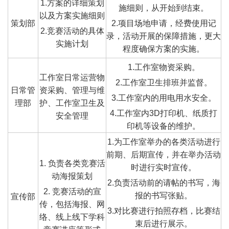
1.方案的详细策划
施细则，从开始到结束。
以及方案实施细则
策划部
2.项目场地申请，经费使用记
2.竞赛活动的具体
录，活动开展的保障措施，更大
实施计划
程度确保方案的实施。
1.工作室物资采购。
工作室日常运营物
2.工作室卫生排班并监督。
日常管
资采购、管理与维
3.工作室内的用电用水安全。
理部
护、工作室卫生及
4.工作室内3D打印机、纸质打
安全管理
印机等设备的维护。
1.为工作室举办的各类活动进行
前期、后期宣传，并在举办活动
1. 负责各类竞赛活
时进行实时宣传。
动海报策划
2.负责活动前的请帖的书写，海
2. 竞赛活动的宣
报的书写张贴。
宣传部
传，包括海报、网
3.对比赛进行拍照存档，比赛结
络、线上线下学科
束后进行展示。