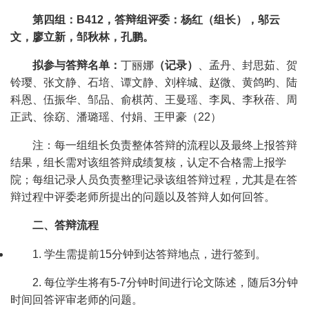
第四组：
B412
，答辩组评委：杨红（组长），邬云
文，廖立新，邹秋林，孔鹏。
拟参与答辩名单：
丁丽娜
（记录）
、孟丹、封思茹、贺
铃璎、张文静、石培、谭文静、刘梓城、赵微、黄鸽昀、陆
科恩、伍振华、邹品、俞棋芮、王曼瑶、李凤、李秋蓓、周
正武、徐窈、潘璐瑶、付娟、王甲豪（
22
）
注：每一组组长负责整体答辩的流程以及最终上报答辩
结果，组长需对该组答辩成绩复核，认定不合格需上报学
院；每组记录人员负责整理记录该组答辩过程，尤其是在答
辩过程中评委老师所提出的问题以及答辩人如何回答。
二、答辩流程
1.
学生需提前
15
分钟到达答辩地点，进行签到。
2.
每位学生将有
5-7
分钟时间进行论文陈述，随后
3
分钟
时间回答评审老师的问题。