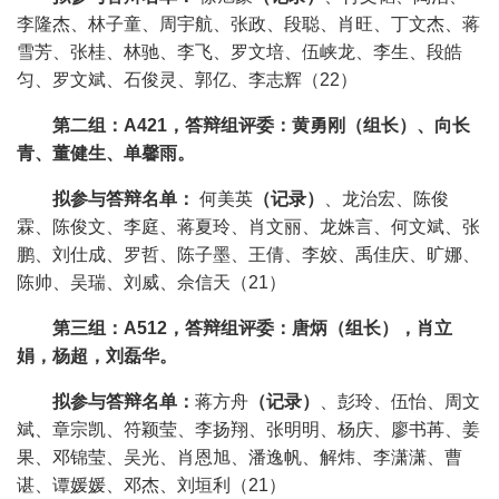
李隆杰、林子童、周宇航、张政、段聪、肖旺、丁文杰、蒋
雪芳、张桂、林驰、李飞、罗文培、伍峡龙、李生、段皓
匀、罗文斌、石俊灵、郭亿、李志辉（
22
）
第二组：
A421
，答辩组评委：黄勇刚（组长）、向长
青、董健生、单馨雨。
拟参与答辩名单：
何美英
（记录）
、龙治宏、陈俊
霖、陈俊文、李庭、蒋夏玲、肖文丽、龙姝言、何文斌、张
鹏、刘仕成、罗哲、陈子墨、王倩、李姣、禹佳庆、旷娜、
陈帅、吴瑞、刘威、佘信天（
21
）
第三组：
A512
，答辩组评委：唐炳（组长），肖立
娟，杨超，刘磊华。
拟参与答辩名单：
蒋方舟
（记录）
、彭玲、伍怡、周文
斌、章宗凯、符颖莹、李扬翔、张明明、杨庆、廖书苒、姜
果、邓锦莹、吴光、肖恩旭、潘逸帆、解炜、李潇潇、曹
谌、谭媛媛、邓杰、刘垣利（
21
）