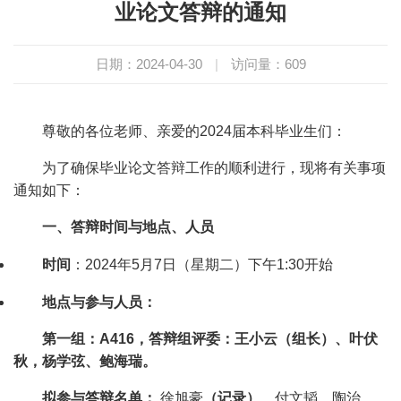
业论文答辩的通知
日期：2024-04-30
|
访问量：
609
尊敬的各位老师、亲爱的
2024
届本科毕业生们：
为了确保毕业论文答辩工作的顺利进行，现将有关事项
通知如下：
一、答辩时间与地点、人员
时间
：
2024
年
5
月
7
日（星期二）下午
1:30
开始
地点与参与人员：
第一组：
A416
，答辩组评委：王小云（组长）、叶伏
秋，杨学弦、鲍海瑞。
拟参与答辩名单：
徐旭豪
（记录）
、付文韬、陶治、